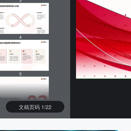
3
4
5
文稿页码 1/22
6