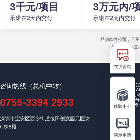
3千元/项目
3万元内/
承诺在2天内交付
承诺在2周内交付
品创软件公司，只承
目或者需要直接
在线咨询
咨询热线（总机中转）
A
小
0755-3394 2933
公众号
跨
体验中心
深圳市宝安区西乡街道银田创意园元匠坊
C栋5楼
演示申请