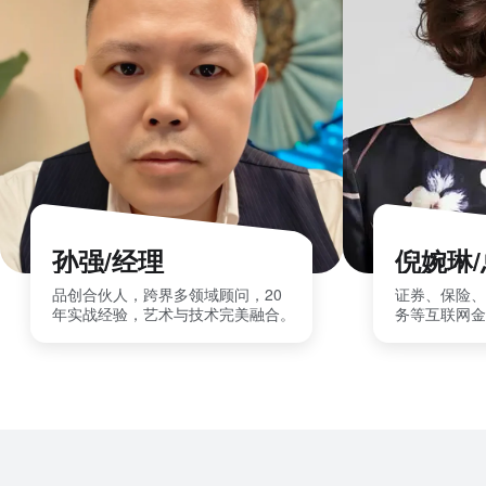
孙强/经理
倪婉琳
品创合伙人，跨界多领域顾问，20
证券、保险、
年实战经验，艺术与技术完美融合。
务等互联网金