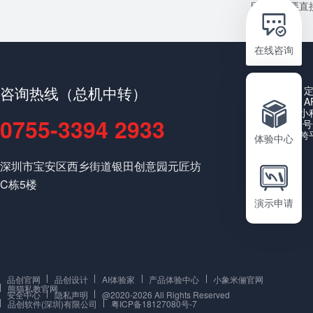
目或者需要直接
在线咨询
咨询热线（总机中转）
A
小
0755-3394 2933
公众号
跨
体验中心
深圳市宝安区西乡街道银田创意园元匠坊
C栋5楼
演示申请
品创官网
品创设计
AI体验家
产品体验中心
小象米俪官网
熊猫私教官网
安全中心
隐私声明
@2020-2026 All Rights Reserved
品创软件(深圳)有限公司
粤ICP备18127080号-7