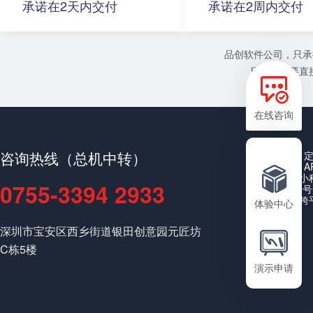
承诺在2天内交付
承诺在2周内交付
品创软件公司，只承
目或者需要直接
在线咨询
咨询热线（总机中转）
A
小
0755-3394 2933
公众号
跨
体验中心
深圳市宝安区西乡街道银田创意园元匠坊
C栋5楼
演示申请