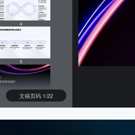
4
5
文稿页码 1/22
6