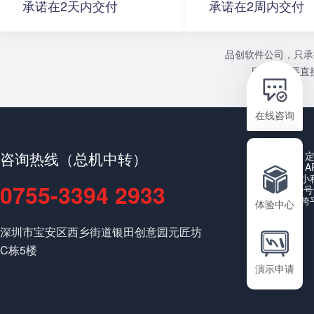
承诺在2天内交付
承诺在2周内交付
品创软件公司，只承
目或者需要直接
在线咨询
咨询热线（总机中转）
A
小
0755-3394 2933
公众号
跨
体验中心
深圳市宝安区西乡街道银田创意园元匠坊
C栋5楼
演示申请