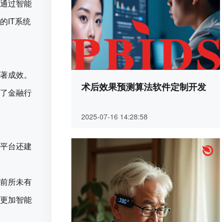
通过智能
IT系统
著成效。
术后效果预测算法软件定制开发
明了金融行
2025-07-16 14:28:58
平台还建
前所未有
更加智能