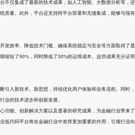
台不仅集成了最新的技术成果，如人工智能、大数据分析等，还
统质量。此外，平台还支持跨平台部署和无缝集成，能够与现有的
开发效率、降低技术门槛、确保系统稳定与安全等方面取得了显
期缩短了50%，同时降低了30%的运维成本。这些成果充分证
断引入新技术、新思想，持续优化用户体验和业务流程。同时，
行业的技术进步和创新发展。
心功能、创新解决方案以及显著的研究成果，为金融行业带来了
业低代码平台将在金融行业中发挥更加重要的作用，引领行业向