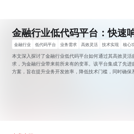
金融行业低代码平台：快速
金融行业
低代码平台
业务需求
高效灵活
技术实现
核心
业务开发效率
本文深入探讨了金融行业低代码平台如何通过其高效灵活
求，为金融行业带来前所未有的变革。该平台集成了先进
方案，旨在提升业务开发效率，降低技术门槛，同时确保