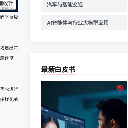
汽车与智能交通
码平台应
AI智能体与行业大模型应用
搭建出符
应速度，
最新白皮书
需求进行
多样化的