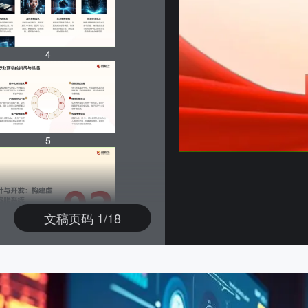
4
5
文稿页码 1/18
6