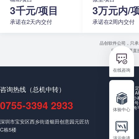
3千元/项目
3万元内/
承诺在2天内交付
承诺在2周内交付
品创软件公司，只承
目或者需要直接
在线咨询
咨询热线（总机中转）
A
小
0755-3394 2933
公众号
跨
体验中心
深圳市宝安区西乡街道银田创意园元匠坊
C栋5楼
演示申请