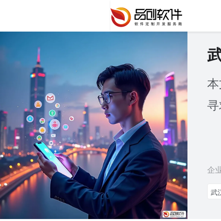
本
寻
企
武