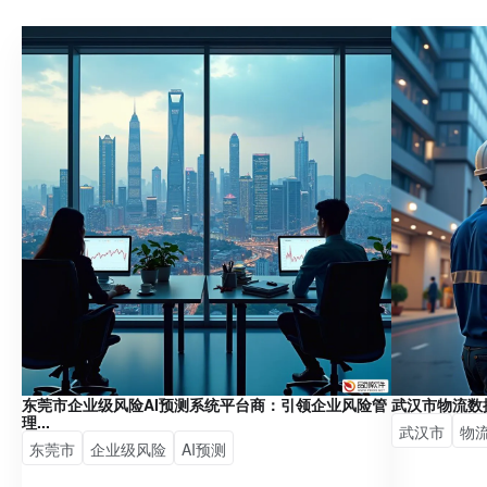
东莞市企业级风险AI预测系统平台商：引领企业风险管
武汉市物流数
理...
武汉市
物
东莞市
企业级风险
AI预测