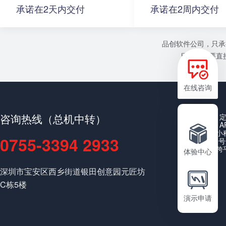
承诺在2天内交付
承诺在2周内交付
品创软件公司，只承
目或者需要直接
在线咨询
咨询热线（总机中转）
A
小
0755-3394 2933
公众号
跨
体验中心
深圳市宝安区西乡街道银田创意园元匠坊
C栋5楼
演示申请