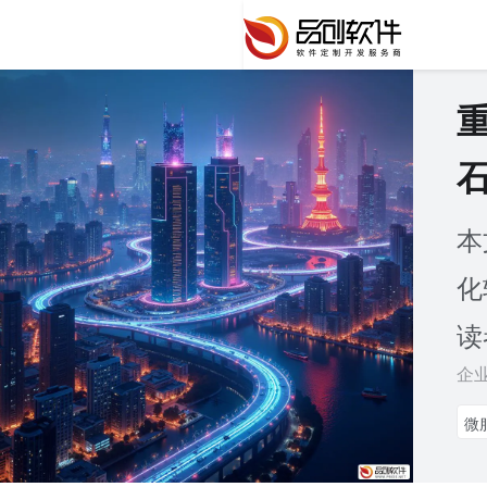
本
化
读
企
微