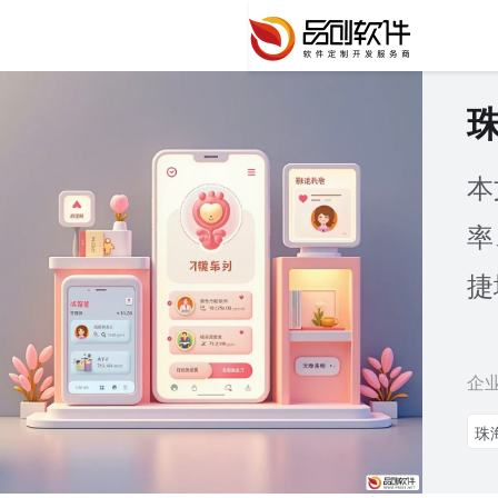
本
率
捷
企
珠