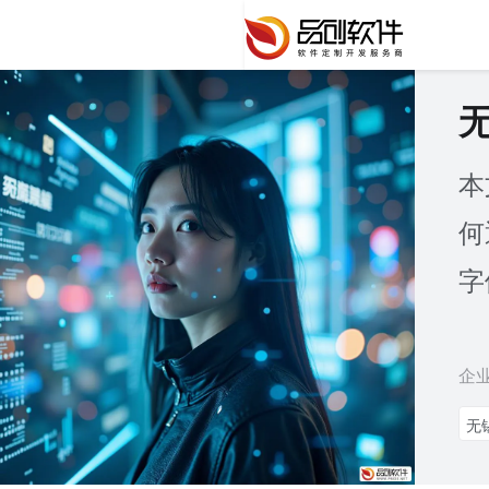
本
何
字
企
无