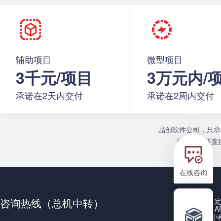
辅助项目
微型项目
3千元/项目
3万元内/
承诺在2天内交付
承诺在2周内交付
品创软件公司，只承
目或者需要直接
在线咨询
咨询热线（总机中转）
A
小