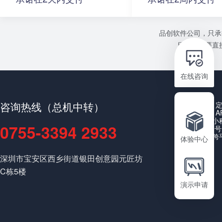
品创软件公司，只承
目或者需要直接
在线咨询
咨询热线（总机中转）
A
小
0755-3394 2933
公众号
跨
体验中心
深圳市宝安区西乡街道银田创意园元匠坊
C栋5楼
演示申请