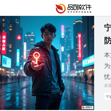
本
为
忧
企
宁