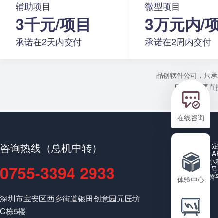
辅助项目
微型项目
3千元/项目
3万元内/
承诺在2天内交付
承诺在2周内交付
品创软件公司，只承
目或者需要直接
在线咨询
咨询热线（总机中转）
A
小
0755-3394 2933
公众号
跨
体验中心
深圳市宝安区西乡街道银田创意园元匠坊
C栋5楼