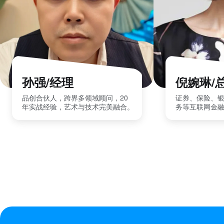
孙强/经理
倪婉琳/
品创合伙人，跨界多领域顾问，20
证券、保险、
年实战经验，艺术与技术完美融合。
务等互联网金