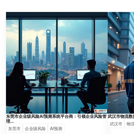
东莞市企业级风险AI预测系统平台商：引领企业风险管
武汉市物流数
理...
武汉市
物
东莞市
企业级风险
AI预测