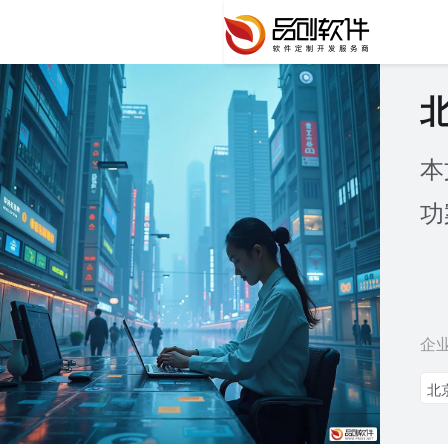
本
功
企
北