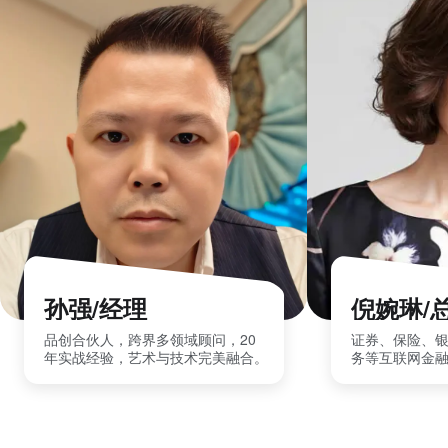
孙强/经理
倪婉琳/
品创合伙人，跨界多领域顾问，20
证券、保险、
年实战经验，艺术与技术完美融合。
务等互联网金