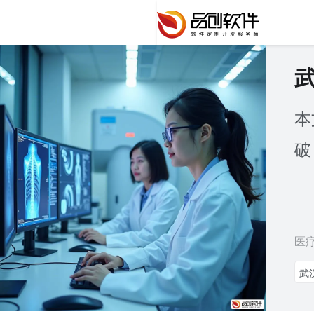
本
破
医
武