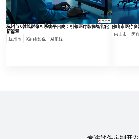
杭州市X射线影像AI系统平台商：引领医疗影像智能化
佛山市医疗资
新篇章
佛山市
医
杭州市
X射线影像
AI系统
专注软件定制开