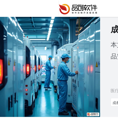
本
品
医
成