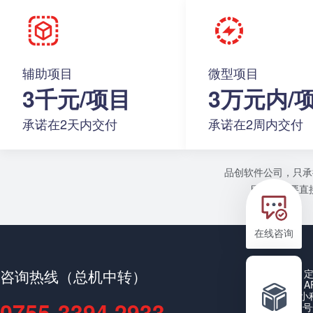
辅助项目
微型项目
3千元/项目
3万元内/
承诺在2天内交付
承诺在2周内交付
品创软件公司，只承
目或者需要直接
在线咨询
咨询热线（总机中转）
A
小
0755-3394 2933
公众号