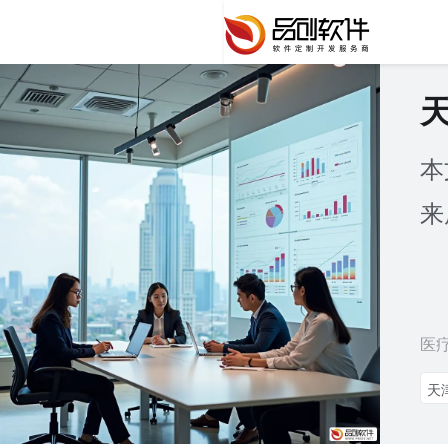
本
来
医
天