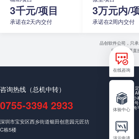
3千元/项目
3万元内/
承诺在2天内交付
承诺在2周内交付
品创软件公司，只承
目或者需要直接
在线咨询
咨询热线（总机中转）
A
小
0755-3394 2933
公众号
跨
体验中心
深圳市宝安区西乡街道银田创意园元匠坊
C栋5楼
演示申请