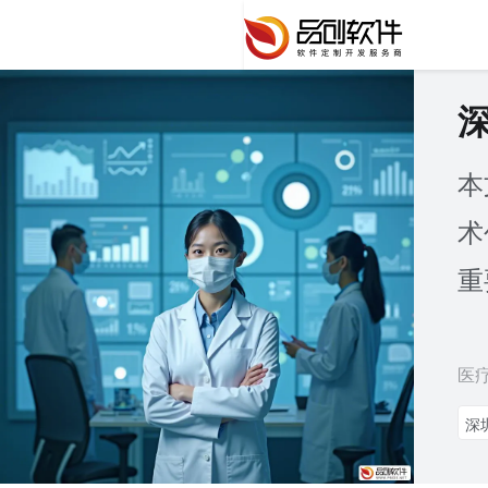
本
术
重
医
深