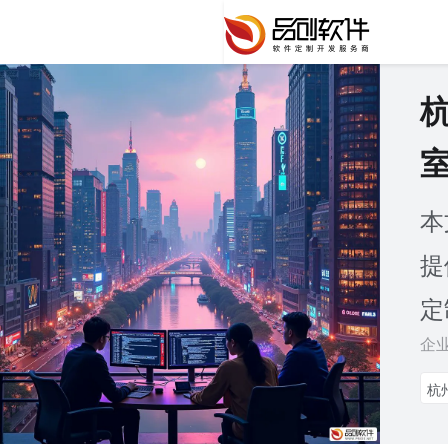
本
提
定
企
杭