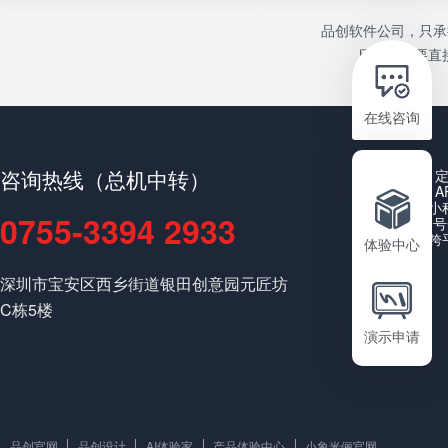
品创软件公司，只承
目或者需要直接
在线咨询
咨询热线（总机中转）
A
小
0755-3394 2933
公众号
跨
体验中心
深圳市宝安区西乡街道银田创意园元匠坊
C栋5楼
演示申请
品创官网
品创设计
AI体验家
产品体验中心
小象米俪官网