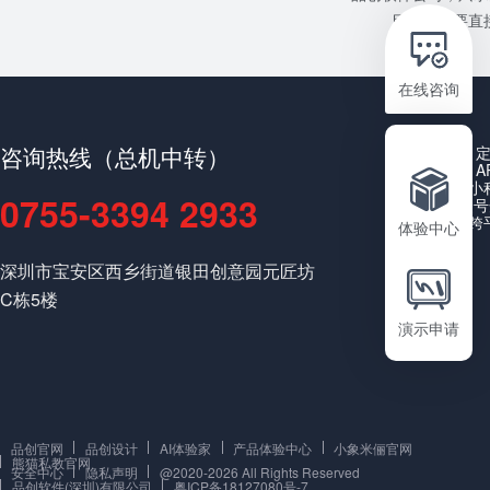
目或者需要直接
在线咨询
咨询热线（总机中转）
A
小
0755-3394 2933
公众号
跨
体验中心
深圳市宝安区西乡街道银田创意园元匠坊
C栋5楼
演示申请
品创官网
品创设计
AI体验家
产品体验中心
小象米俪官网
熊猫私教官网
安全中心
隐私声明
@2020-2026 All Rights Reserved
品创软件(深圳)有限公司
粤ICP备18127080号-7