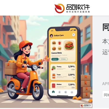
本
运
AP
同