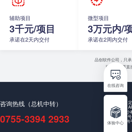
辅助项目
微型项目
3千元/项目
3万元内/
承诺在2天内交付
承诺在2周内交付
品创软件公司，只承
目或者需要直接
在线咨询
咨询热线（总机中转）
A
小
0755-3394 2933
公众号
跨
体验中心