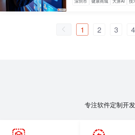
深圳市
健康商城
大屏AI
技
1
2
3
4
专注软件定制开