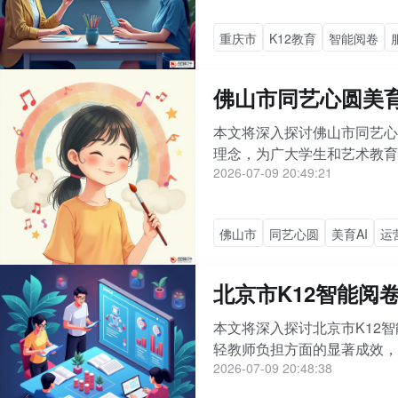
重庆市
K12教育
智能阅卷
佛山市同艺心圆美育
本文将深入探讨佛山市同艺心
理念，为广大学生和艺术教育者
2026-07-09 20:49:21
佛山市
同艺心圆
美育AI
运
北京市K12智能阅
本文将深入探讨北京市K12
轻教师负担方面的显著成效，
2026-07-09 20:48:38