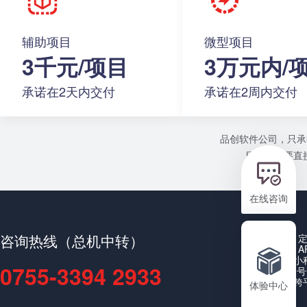
辅助项目
微型项目
3千元/项目
3万元内/
承诺在2天内交付
承诺在2周内交付
品创软件公司，只承
目或者需要直接
在线咨询
咨询热线（总机中转）
A
小
0755-3394 2933
公众号
跨
体验中心