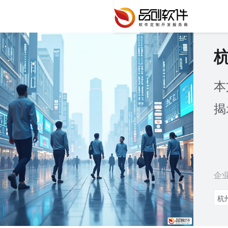
本
揭
企
杭