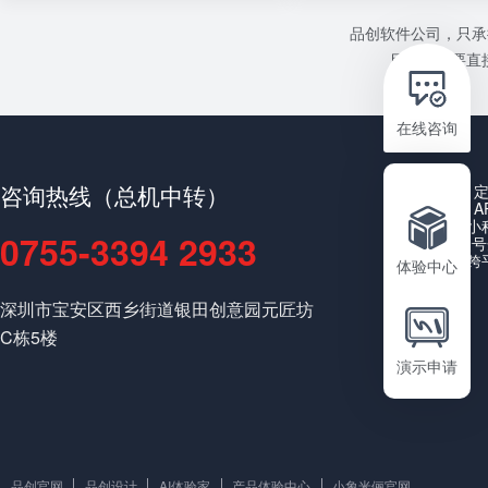
品创软件公司，只承
目或者需要直接
在线咨询
咨询热线（总机中转）
A
小
0755-3394 2933
公众号
跨
体验中心
深圳市宝安区西乡街道银田创意园元匠坊
C栋5楼
演示申请
品创官网
品创设计
AI体验家
产品体验中心
小象米俪官网