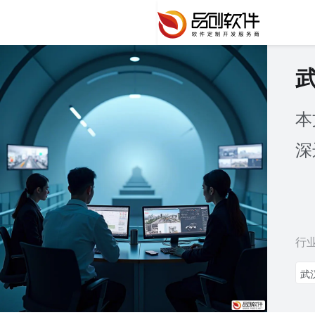
本
深
行
武