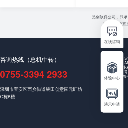
品创软件公司，只承
目或者需要直接
在线咨询
咨询热线（总机中转）
A
小
0755-3394 2933
公众号
跨
体验中心
深圳市宝安区西乡街道银田创意园元匠坊
C栋5楼
演示申请