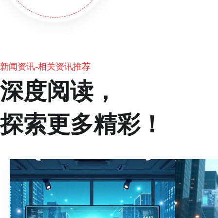
新闻资讯-相关资讯推荐
深度阅读，
探索更多精彩！