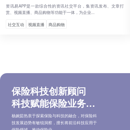
资讯易APP是一款综合性的资讯社交平台，集资讯发布、文章打
赏、视频直播、商品购物等功能于一体，为企业...
社交互动
视频直播
商品购物
保险科技创新顾问
科技赋能保险业务专
家
杨婉茹热衷于探索保险与科技的融合，对保险科
技发展趋势有敏锐洞察，擅长将前沿科技应用于
保险领域，推动保险业