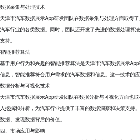
数据采集与处理技术
天津市汽车数据展示App研发团队在数据采集与处理方面取得
汽车行业的各类数据。同时，团队还开发了先进的数据处理算法
支持。
智能推荐算法
基于用户行为和兴趣的智能推荐算法是天津市汽车数据展示Ap
信息，智能推荐符合用户需求的汽车数据和信息。这一技术的应
数据分析与可视化技术
天津市汽车数据展示App研发团队在数据分析与可视化方面也
入挖掘和分析，为汽车行业提供了丰富的数据洞察和决策支持。
数据、发现数据背后的价值。
四、市场应用与影响