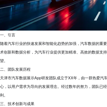
一、引言
随着汽车行业的快速发展和智能化趋势的加强，汽车数据的重要
术创新和数据分析，为汽车行业提供更加精准、高效的数据支持
望。
二、团队发展历程
天津市汽车数据展示App研发团队成立于XX年，由一群热爱
心，以用户需求为导向的发展理念。经过数年的努力，团队已经
利。
三、技术创新与成果