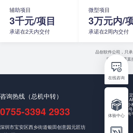
辅助项目
微型项目
3千元/项目
3万元内/
承诺在2天内交付
承诺在2周内交付
品创软件公司，只承
目或者需要直接
在线咨询
咨询热线（总机中转）
A
小
0755-3394 2933
公众号
跨
体验中心
深圳市宝安区西乡街道银田创意园元匠坊