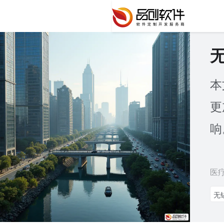
本
更
响
医
无