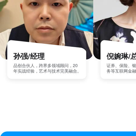
孙强/经理
倪婉琳/
品创合伙人，跨界多领域顾问，20
证券、保险、
年实战经验，艺术与技术完美融合。
务等互联网金