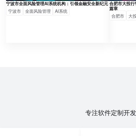
宁波市全面风险管理AI系统机构：引领金融安全新纪元
合肥市大投行
篇章
宁波市
全面风险管理
AI系统
合肥市
大
专注软件定制开