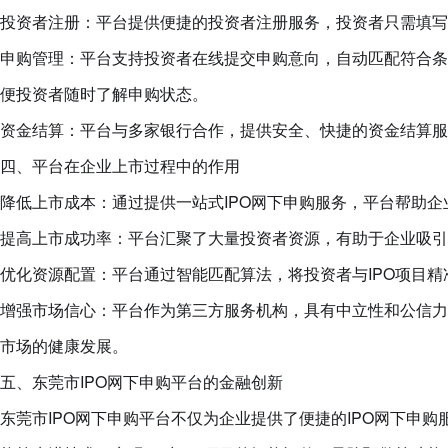
投资者注册：平台提供便捷的投资者注册服务，投资者只需填写
申购管理：平台支持投资者在线提交申购意向，自动匹配符合条
便投资者随时了解申购状态。
资金结算：平台与多家银行合作，提供安全、快捷的资金结算服
四、平台在企业上市过程中的作用
降低上市成本：通过提供一站式IPO网下申购服务，平台帮助
提高上市成功率：平台汇聚了大量投资者资源，有助于企业吸引
优化资源配置：平台通过智能匹配算法，将投资者与IPO项目
增强市场信心：平台作为第三方服务机构，具有中立性和公信力
市场的健康发展。
五、东莞市IPO网下申购平台的金融创新
东莞市IPO网下申购平台不仅为企业提供了便捷的IPO网下申