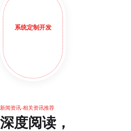
系统定制开发
新闻资讯-相关资讯推荐
深度阅读，