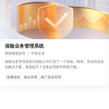
保险业务管理系统
精算视觉咨询
|
中型企业
保险业务管理系统为保险公司打造了一个高效、精准、安全的信息
化解决方案，显著提升了业务处理效率和客户服...
保费报表
佣金管理
推广渠道管理