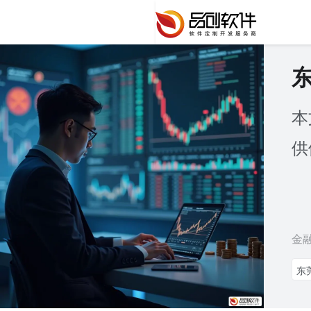
本
供
金
东