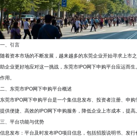
一、引言
随着资本市场的不断发展，越来越多的东莞企业开始寻求上市之
助企业更好地应对这一挑战，东莞市IPO网下申购平台应运而
作用。
二、东莞市IPO网下申购平台概述
东莞市IPO网下申购平台是一个集信息发布、投资者注册、申
提供便捷、高效的IPO网下申购服务，降低企业上市成本，提高
三、平台功能与优势
信息发布：平台及时发布IPO项目信息，包括招股说明书、发