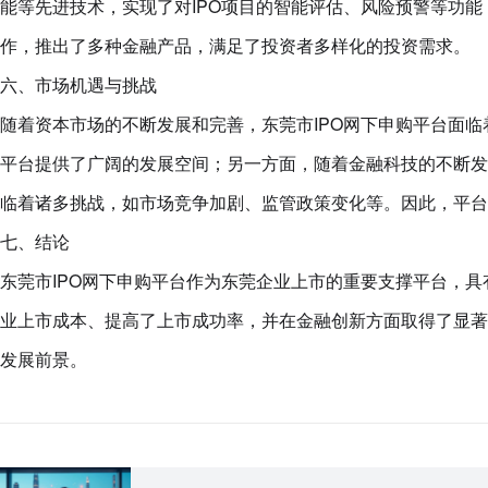
能等先进技术，实现了对IPO项目的智能评估、风险预警等功
作，推出了多种金融产品，满足了投资者多样化的投资需求。
六、市场机遇与挑战
随着资本市场的不断发展和完善，东莞市IPO网下申购平台面
平台提供了广阔的发展空间；另一方面，随着金融科技的不断发
临着诸多挑战，如市场竞争加剧、监管政策变化等。因此，平台
七、结论
东莞市IPO网下申购平台作为东莞企业上市的重要支撑平台，具
业上市成本、提高了上市成功率，并在金融创新方面取得了显著
发展前景。