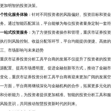
更加明智的投资决策。
个性化服务体验
：针对不同投资者的风险偏好、投资目标和资金
务。通过智能匹配算法，平台能够为每位投资者量身定制一套符
一站式投资服务
：为了方便投资者操作和管理，重庆市证券投资
执行到风险控制、收益分配等环节，平台均能提供便捷、高效的
三、市场影响与未来趋势
重庆市证券投资分析工具平台商的发展不仅提升了投资者的投资
源配置、提高市场透明度、促进金融创新等方式，推动了金融市
变化，重庆市证券投资分析工具平台商将迎来更加广阔的发展空
一方面，平台商将继续深化与金融机构的合作，拓展更多元化的
和分析能力，为投资者提供更加精准、智能的投资分析工具和服
风险意识，共同推动智慧投资新时代的到来。