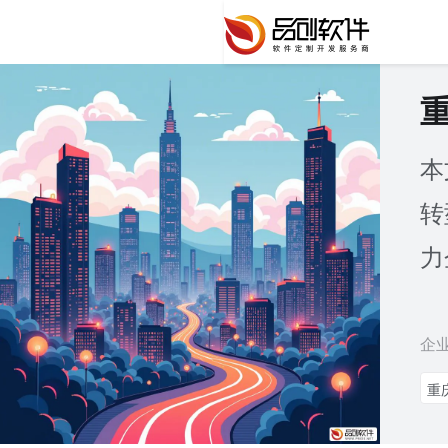
本
转
力
企
重