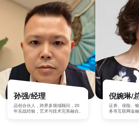
孙强/经理
倪婉琳/
品创合伙人，跨界多领域顾问，20
证券、保险、
年实战经验，艺术与技术完美融合。
务等互联网金