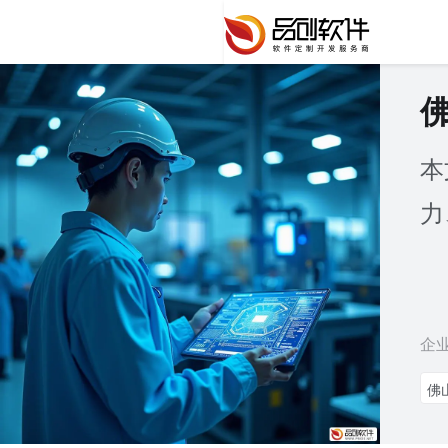
本
力
企
佛