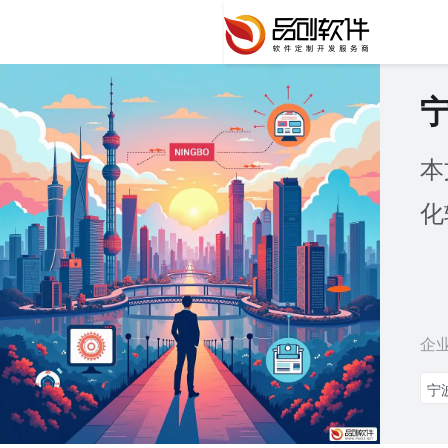
本
化
企
宁