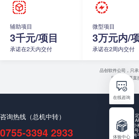
辅助项目
微型项目
3千元/项目
3万元内/
承诺在2天内交付
承诺在2周内交付
品创软件公司，只承
目或者需要直接
在线咨询
咨询热线（总机中转）
A
小
0755-3394 2933
公众号
跨
体验中心