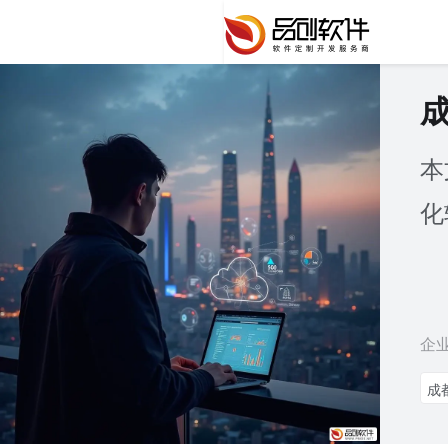
本
化
企
成