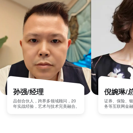
孙强/经理
倪婉琳/
品创合伙人，跨界多领域顾问，20
证券、保险、
年实战经验，艺术与技术完美融合。
务等互联网金