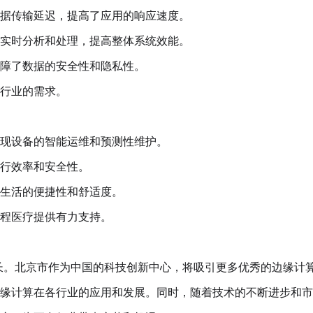
据传输延迟，提高了应用的响应速度。
实时分析和处理，提高整体系统效能。
障了数据的安全性和隐私性。
行业的需求。
现设备的智能运维和预测性维护。
行效率和安全性。
生活的便捷性和舒适度。
程医疗提供有力支持。
长。北京市作为中国的科技创新中心，将吸引更多优秀的边缘计
缘计算在各行业的应用和发展。同时，随着技术的不断进步和市