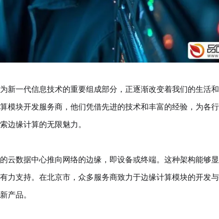
为新一代信息技术的重要组成部分，正逐渐改变着我们的生活和
算模块开发服务商，他们凭借先进的技术和丰富的经验，为各行
索边缘计算的无限魅力。
的云数据中心推向网络的边缘，即设备或终端。这种架构能够显
有力支持。在北京市，众多服务商致力于边缘计算模块的开发与
新产品。