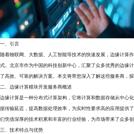
一、引言
随着物联网、大数据、人工智能等技术的快速发展，边缘计算作
式。北京市作为中国的科技创新中心，汇聚了众多优秀的边缘计
了高效、可靠的解决方案。本文将带您深入了解这些服务商，探
二、边缘计算模块开发服务商概述
边缘计算是一种分布式计算架构，它将计算和数据存储从中心化
据传输延迟，提高数据处理效率，为实时性要求高的应用提供了
们凭借深厚的技术积累和丰富的行业经验，为市场带来了众多创
三、技术特点与优势