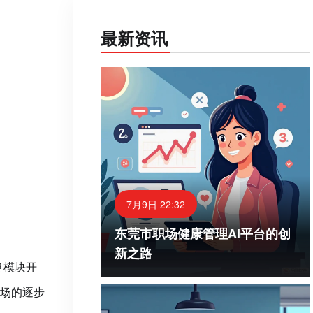
最新资讯
7月9日 22:32
东莞市职场健康管理AI平台的创
新之路
算模块开
场的逐步