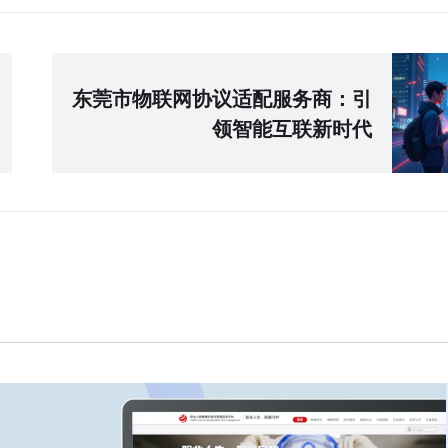
东莞市物联网协议适配服务商：引
领智能互联新时代