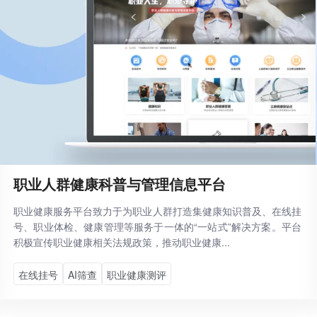
职业人群健康科普与管理信息平台
职业健康服务平台致力于为职业人群打造集健康知识普及、在线挂
号、职业体检、健康管理等服务于一体的“一站式”解决方案。平台
积极宣传职业健康相关法规政策，推动职业健康...
在线挂号
AI筛查
职业健康测评