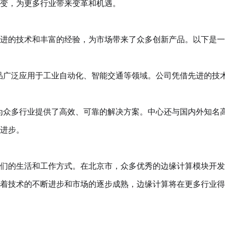
变，为更多行业带来变革和机遇。
进的技术和丰富的经验，为市场带来了众多创新产品。以下是一
品广泛应用于工业自动化、智能交通等领域。公司凭借先进的技
为众多行业提供了高效、可靠的解决方案。中心还与国内外知名
进步。
们的生活和工作方式。在北京市，众多优秀的边缘计算模块开发
着技术的不断进步和市场的逐步成熟，边缘计算将在更多行业得