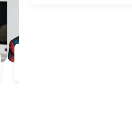
杨诚/副总监
王悦/
以艺术之名，筑时尚之魂；深耕体验
以创新与艺
设计，赋能品牌革新
造引人入胜
都焕发新生