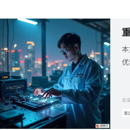
本
优
企
重