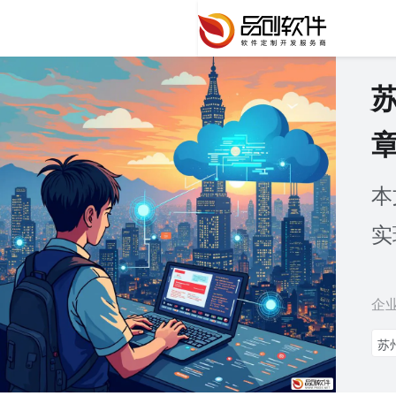
本
实
企
苏