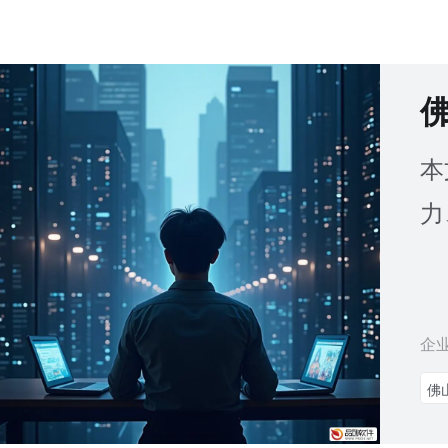
本
力
企
佛