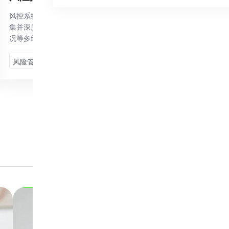
风控系统的核心使命是守护企业的业务与资金安全。它通过广泛收
集并深度分析市场动态、交易记录、客户信用状况以及业务运营情
况等多维度风险信息，精准识别并评估潜在风险。...
风险管理
监控和预警
项目的核查