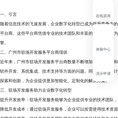
一、引言
在线咨询
随着信息技术的飞速发展，企业数字化转型已成为提升竞争力的
平台商。这些平台商凭借专业的技术团队和丰富的项目经验，为
擎。
体验中心
二、广州市驻场开发服务平台商现状
近年来，广州市驻场开发服务平台商数量不断增加，服务质量和
软件开发、系统集成、技术支持等方面的问题。同时，随着云计
演示申请
探索和创新，为企业提供更加智能化、定制化的解决方案。
三、驻场开发服务助力企业数字化转型
提升开发效率：驻场开发服务能够为企业提供专业的技术团队，
降低开发成本：通过驻场开发服务，企业可以按需使用技术资源