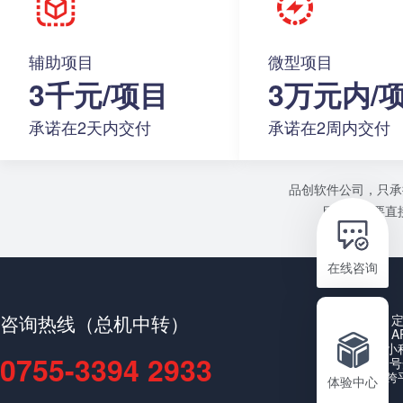
辅助项目
微型项目
3千元/项目
3万元内/
承诺在2天内交付
承诺在2周内交付
品创软件公司，只承
目或者需要直接
在线咨询
咨询热线（总机中转）
A
小
0755-3394 2933
公众号
跨
体验中心