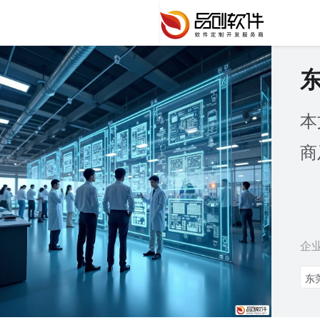
本
商
企
东