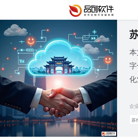
本
字
化
企
苏