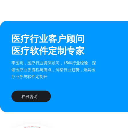
医疗行业客户顾问
医疗软件定制专家
李医明，医疗行业资深顾问，15年行业经验，深
谙医疗业务流程与痛点，洞察行业趋势，兼具医
疗业务与软件定制开
在线咨询