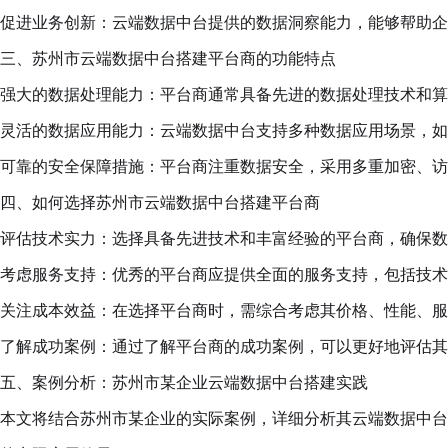
促进业务创新：云端数据中台提供的数据洞察能力，能够帮助企
三、苏州市云端数据中台搭建平台商的功能特点
强大的数据处理能力：平台商通常具备先进的数据处理技术和算
灵活的数据应用能力：云端数据中台支持多种数据应用场景，如
可靠的安全保障措施：平台商注重数据安全，采用多重加密、访
四、如何选择苏州市云端数据中台搭建平台商
评估技术实力：选择具备先进技术和丰富经验的平台商，确保数
考虑服务支持：优秀的平台商应提供全面的服务支持，包括技
关注成本效益：在选择平台商时，需综合考虑其价格、性能、服
了解成功案例：通过了解平台商的成功案例，可以更好地评估其
五、案例分析：苏州市某企业云端数据中台搭建实践
本文将结合苏州市某企业的实际案例，详细分析其云端数据中台