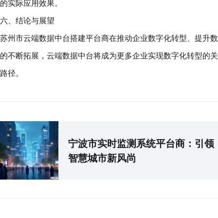
的实际应用效果。
六、结论与展望
苏州市云端数据中台搭建平台商在推动企业数字化转型、提升数
的不断拓展，云端数据中台将成为更多企业实现数字化转型的关
路径。
宁波市实时监测系统平台商：引领
智慧城市新风尚