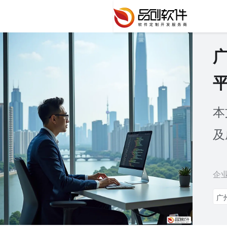
本
及
企
广