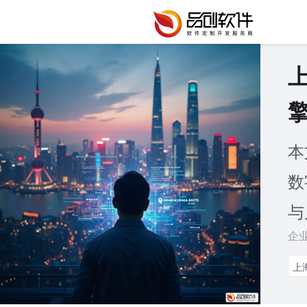
本
数
与
企
上