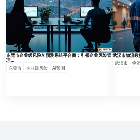
东莞市企业级风险AI预测系统平台商：引领企业风险管
武汉市物流数
理...
武汉市
物
东莞市
企业级风险
AI预测