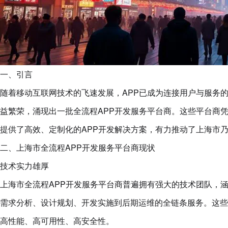
一、引言
随着移动互联网技术的飞速发展，APP已成为连接用户与服务
益繁荣，涌现出一批全流程APP开发服务平台商。这些平台商
提供了高效、定制化的APP开发解决方案，有力推动了上海市
二、上海市全流程APP开发服务平台商现状
技术实力雄厚
上海市全流程APP开发服务平台商普遍拥有强大的技术团队，
需求分析、设计规划、开发实施到后期运维的全链条服务。这些
高性能、高可用性、高安全性。