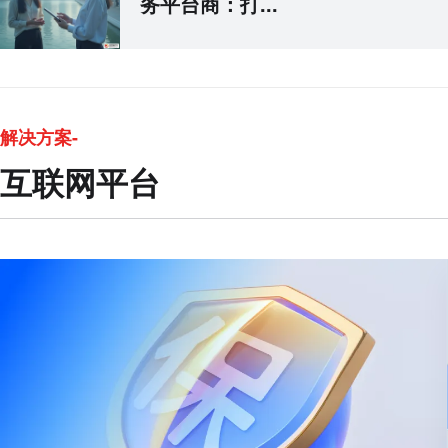
务平台商：打...
解决方案-
互联网平台