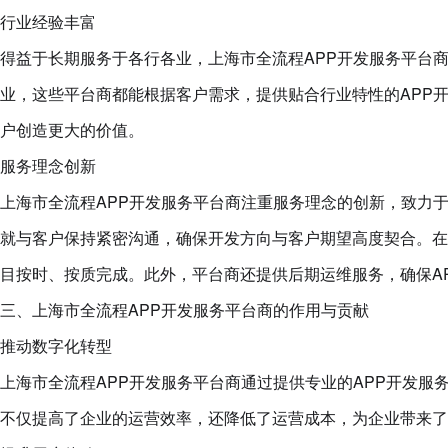
行业经验丰富
得益于长期服务于各行各业，上海市全流程APP开发服务平台
业，这些平台商都能根据客户需求，提供贴合行业特性的APP
户创造更大的价值。
服务理念创新
上海市全流程APP开发服务平台商注重服务理念的创新，致力
就与客户保持紧密沟通，确保开发方向与客户期望高度契合。在
目按时、按质完成。此外，平台商还提供后期运维服务，确保A
三、上海市全流程APP开发服务平台商的作用与贡献
推动数字化转型
上海市全流程APP开发服务平台商通过提供专业的APP开发
不仅提高了企业的运营效率，还降低了运营成本，为企业带来了