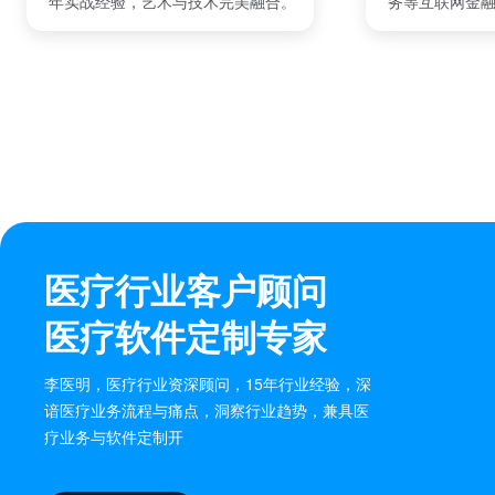
年实战经验，艺术与技术完美融合。
务等互联网金
医疗行业客户顾问
医疗软件定制专家
李医明，医疗行业资深顾问，15年行业经验，深
谙医疗业务流程与痛点，洞察行业趋势，兼具医
疗业务与软件定制开