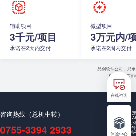
辅助项目
微型项目
3千元/项目
3万元内/
承诺在2天内交付
承诺在2周内交付
品创软件公司，只承
目或者需要直接
在线咨询
咨询热线（总机中转）
A
小
0755-3394 2933
公众号
跨
体验中心