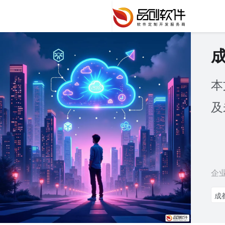
本
及
企
成