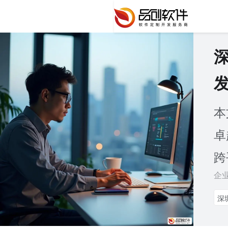
本
卓
跨
企
深