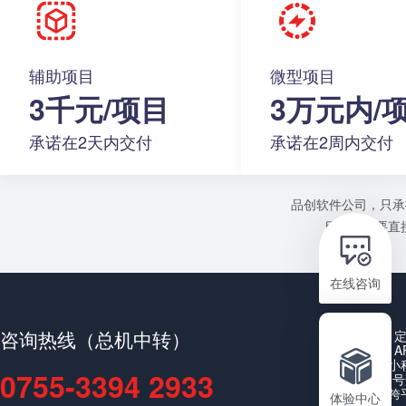
辅助项目
微型项目
3千元/项目
3万元内/
承诺在2天内交付
承诺在2周内交付
品创软件公司，只承
目或者需要直接
在线咨询
咨询热线（总机中转）
A
小
0755-3394 2933
公众号
跨
体验中心