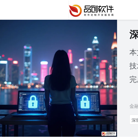
本
技
完
金
深