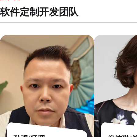
软件定制开发团队