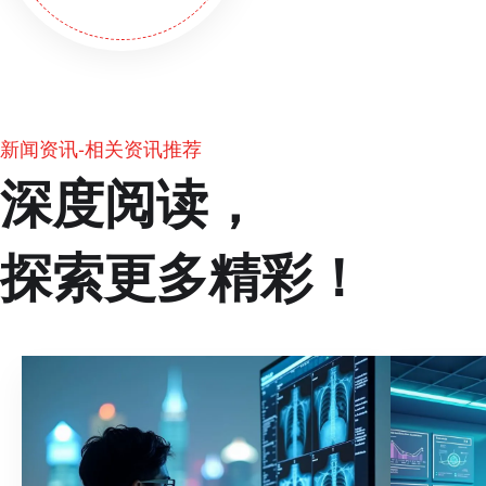
新闻资讯-相关资讯推荐
深度阅读，
探索更多精彩！