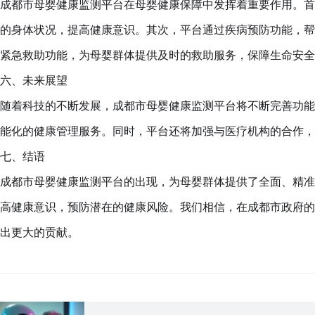
成都市母婴健康监测平台在母婴健康保障中发挥着重要作用。首
的身体状况，提高健康意识。其次，平台通过疾病预防功能，帮
紧急救助功能，为母婴群体提供及时的救助服务，保障生命安全
六、未来展望
随着科技的不断发展，成都市母婴健康监测平台将不断完善功能
能化的健康管理服务。同时，平台还将加强与医疗机构的合作，
七、结语
成都市母婴健康监测平台的出现，为母婴群体提供了全面、精准
高健康意识，预防潜在的健康风险。我们相信，在成都市政府的
出更大的贡献。