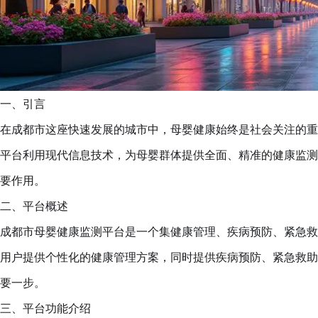
一、引言
在成都市这座快速发展的城市中，母婴健康始终是社会关注的重
平台利用现代信息技术，为母婴群体提供全面、精准的健康监测
要作用。
二、平台概述
成都市母婴健康监测平台是一个集健康管理、疾病预防、紧急救
用户提供个性化的健康管理方案，同时提供疾病预防、紧急救助
要一步。
三、平台功能介绍