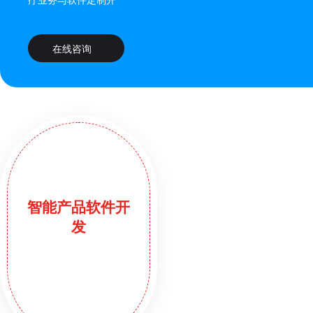
在线咨询
智能产品软件开
发