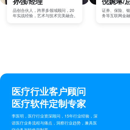
孙强/经理
倪婉琳/
品创合伙人，跨界多领域顾问，20
证券、保险、
年实战经验，艺术与技术完美融合。
务等互联网金
医疗行业客户顾问
医疗软件定制专家
李医明，医疗行业资深顾问，15年行业经验，深
谙医疗业务流程与痛点，洞察行业趋势，兼具医
疗业务与软件定制开