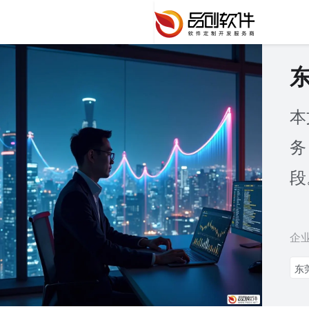
本
务
段
企
东