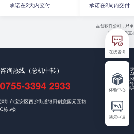
承诺在2天内交付
承诺在2周内交付
品创软件公司，只承
目或者需要直接
在线咨询
咨询热线（总机中转）
A
小
0755-3394 2933
公众号
跨
体验中心
深圳市宝安区西乡街道银田创意园元匠坊
C栋5楼
演示申请