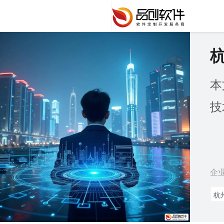
本
技
企
杭