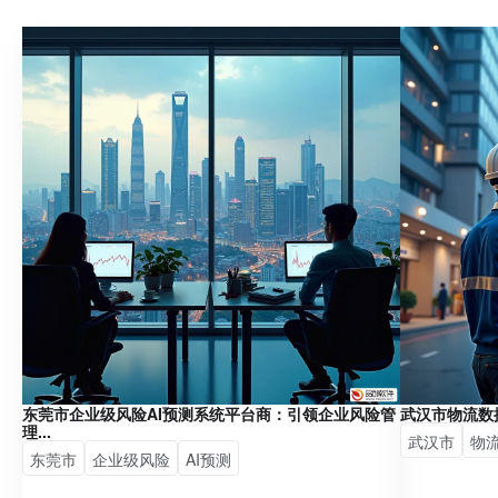
东莞市企业级风险AI预测系统平台商：引领企业风险管
武汉市物流数
理...
武汉市
物
东莞市
企业级风险
AI预测