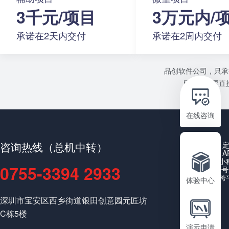
3千元/项目
3万元内/
承诺在2天内交付
承诺在2周内交付
品创软件公司，只承
目或者需要直接
在线咨询
咨询热线（总机中转）
A
小
0755-3394 2933
公众号
跨
体验中心
深圳市宝安区西乡街道银田创意园元匠坊
C栋5楼
演示申请