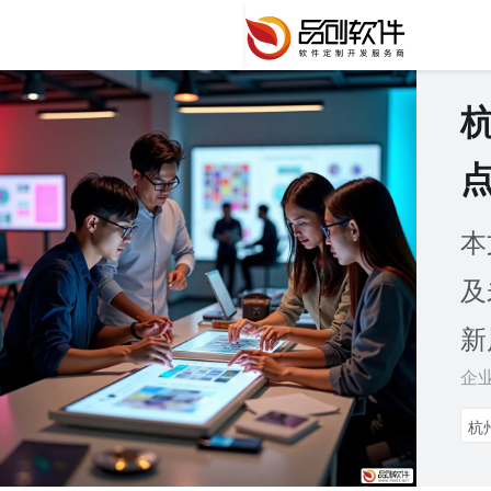
本
及
新
企
杭