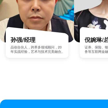
孙强/经理
倪婉琳/
品创合伙人，跨界多领域顾问，20
证券、保险、
年实战经验，艺术与技术完美融合。
务等互联网金