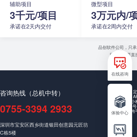
辅助项目
微型项目
3千元/项目
3万元内/
承诺在2天内交付
承诺在2周内交付
品创软件公司，只承
目或者需要直接
在线咨询
咨询热线（总机中转）
A
小
0755-3394 2933
公众号
跨
体验中心
深圳市宝安区西乡街道银田创意园元匠坊
C栋5楼