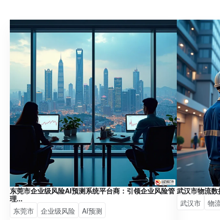
东莞市企业级风险AI预测系统平台商：引领企业风险管
武汉市物流数
理...
武汉市
物
东莞市
企业级风险
AI预测