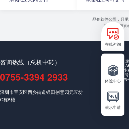
品创软件公司，只承
目或者需要直接
在线咨询
咨询热线（总机中转）
A
小
0755-3394 2933
公众号
跨
体验中心
深圳市宝安区西乡街道银田创意园元匠坊
C栋5楼
演示申请