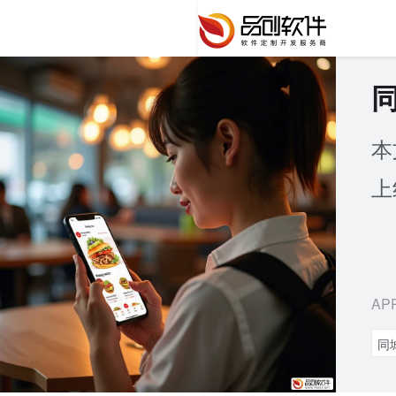
本
上
AP
同